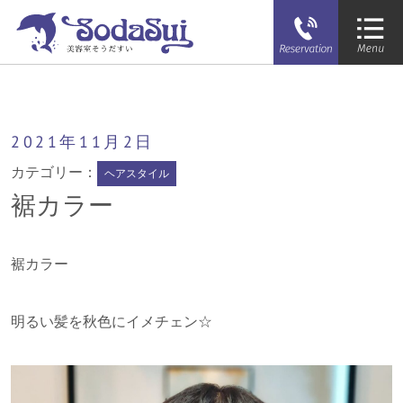
そうだすい
裾カラー
2021年
11月
2日
カテゴリー：
ヘアスタイル
裾カラー
裾カラー
明るい髪を秋色にイメチェン☆