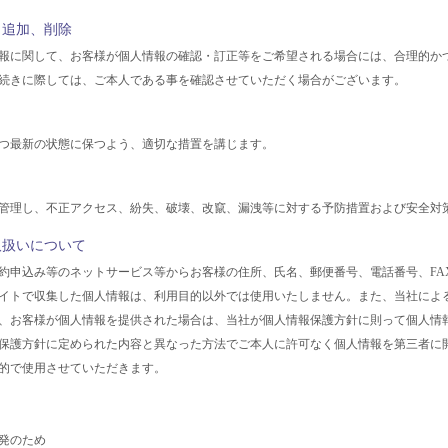
、追加、削除
報に関して、お客様が個人情報の確認・訂正等をご希望される場合には、合理的か
続きに際しては、ご本人である事を確認させていただく場合がございます。
つ最新の状態に保つよう、適切な措置を講じます。
管理し、不正アクセス、紛失、破壊、改竄、漏洩等に対する予防措置および安全対
取扱いについて
約申込み等のネットサービス等からお客様の住所、氏名、郵便番号、電話番号、FA
イトで収集した個人情報は、利用目的以外では使用いたしません。また、当社によ
、お客様が個人情報を提供された場合は、当社が個人情報保護方針に則って個人情
保護方針に定められた内容と異なった方法でご本人に許可なく個人情報を第三者に
的で使用させていただきます。
発のため