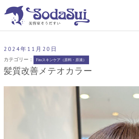
そうだすい
髪質改善メテオカラー
2024年
11月
20日
カテゴリー：
Fitoスキンケア（原料・原液）
髪質改善メテオカラー