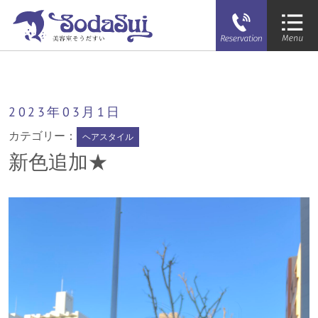
そうだすい
新色追加★
2023年
03月
1日
カテゴリー：
ヘアスタイル
新色追加★